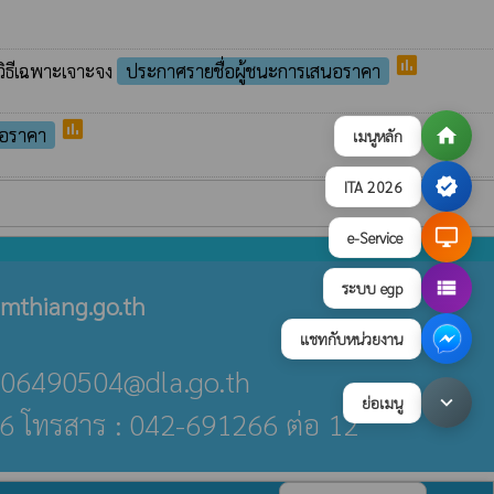
poll
วิธีเฉพาะเจาะจง
ประกาศรายชื่อผู้ชนะการเสนอราคา
poll
นอราคา
home
เมนูหลัก
verified
ITA 2026
desktop_windows
e-Service
view_list
ระบบ egp
mthiang.go.th
แชทกับหน่วยงาน
an_06490504@dla.go.th
keyboard_arrow_down
ย่อเมนู
6 โทรสาร : 042-691266 ต่อ 12