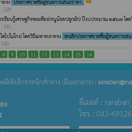
poll
เจาะจง
ประกาศรายชื่อผู้ชนะการเสนอราคา
 : 225
การเรียนรู้เศรษฐกิจพอเพียง(หนูน้อยปลูกผัก) ปีงบประมาณ ๒๕๖๗ โดย
 : 241
(โตไปไม่โกง) โดยวิธีเฉพาะเจาะจง
ยกเลิกประกาศรายชื่อผู้ชนะการเส
: 160
8
9
10
11
12
13
14
15
16
ปรษณีย์อิเล็กทรอนิกส์กลาง (อีเมลกลาง) :
saraban@na
อีเมลล์ : sarab
่ยง
โทร : 042-69126
ร
public