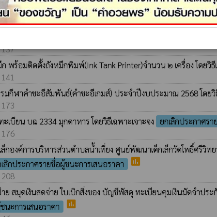
ามยาว 200 เมตร สูง 2.00 เมตร จำนวน 1 งาน โดยวิธีเฉพาะเจาะจง
ประ
: 300
ำนวน ๑ เครื่อง โดยวิธีเฉพาะเจาะจง
ยกเลิกประกาศรายชื่อผู้ชนะการเ
: 137
ึก พร้อมติดตั้งถังหมึกพิมพ์(Ink Tank Printer)จำนวน ๒ เครื่อง โดยว
: 141
หกรรมกีฬาคำชะอีสัมพันธ์(คำชะอีเกมส์) ประจำปีงบประมาณ 2568 โดยว
: 173
ทะเบียน บฉ 2334 มุกดาหาร โดยวิธีเฉพาะเจาะจง
ยกเลิกประกาศราย
: 176
กเล็กองค์การบริหารส่วนตำบลน้ำเที่ยง ศูนย์พัฒนาเด็กเล็กวัดโพธิ์ศร
poll
กเลิกประกาศรายชื่อผู้ชนะการเสนอราคา
: 208
ษีป้าย สมุดเงินสดจ่าย ใบเบิกสิ่งของ บัญชีพัสดุ ทะเบียนคุมเงินมัดจ
poll
ผู้ชนะการเสนอราคา