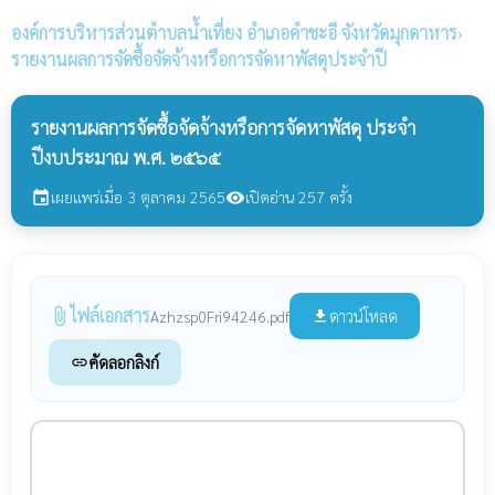
องค์การบริหารส่วนตำบลน้ำเที่ยง
อำเภอคำชะอี จังหวัดมุกดาหาร
›
รายงานผลการจัดซื้อจัดจ้างหรือการจัดหาพัสดุประจำปี
รายงานผลการจัดซื้อจัดจ้างหรือการจัดหาพัสดุ ประจำ
ปีงบประมาณ พ.ศ. ๒๕๖๕
เผยแพร่เมื่อ 3 ตุลาคม 2565
เปิดอ่าน 257 ครั้ง
event
visibility
ไฟล์เอกสาร
attach_file
ดาวน์โหลด
Azhzsp0Fri94246.pdf
file_download
คัดลอกลิงก์
link