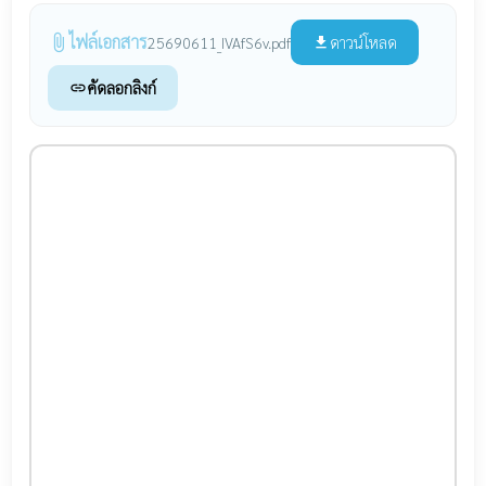
ไฟล์เอกสาร
attach_file
ดาวน์โหลด
25690611_IVAfS6v.pdf
file_download
คัดลอกลิงก์
link