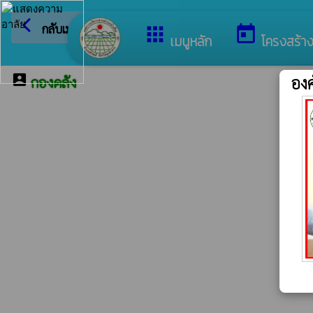
arrow_back_ios
ยินดีต
กลับเมนูหลัก
apps
today
เมนูหลัก
โครงสร้า
account_box
องค
กองคลัง