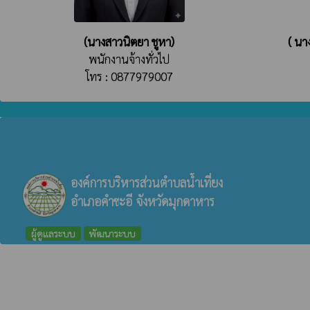
(นางสาวนิตยา ชูหา)
( นา
พนักงานจ้างทั่วไป
โทร : 0877979007
องค์การบริหารส่วนตำบลน้ำเที่ยง
อำเภอคำชะอี จังหวัดมุกดาหาร
ผู้ดูแลระบบ
พัฒนาระบบ