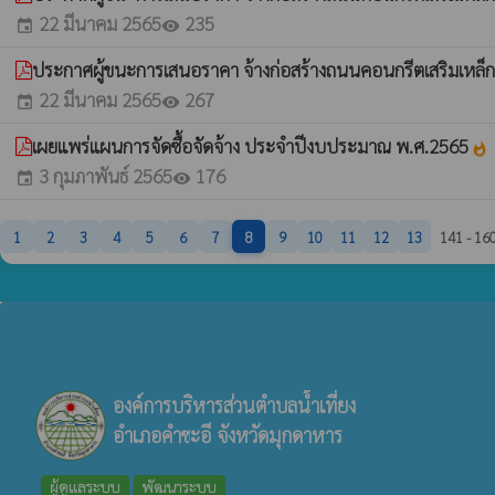
22 มีนาคม 2565
235
event
visibility
ประกาศผู้ขนะการเสนอราคา จ้างก่อสร้างถนนคอนกรีตเสริมเหล็กภา
22 มีนาคม 2565
267
event
visibility
เผยแพร่แผนการจัดซื้อจัดจ้าง ประจำปีงบประมาณ พ.ศ.2565
whatshot
3 กุมภาพันธ์ 2565
176
event
visibility
1
2
3
4
5
6
7
8
9
10
11
12
13
141 - 160
องค์การบริหารส่วนตำบลน้ำเที่ยง
อำเภอคำชะอี จังหวัดมุกดาหาร
ผู้ดูแลระบบ
พัฒนาระบบ