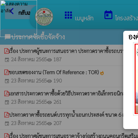
arrow_back_ios
ยินดีต
กลับเมนูหลัก
apps
today
เมนูหลัก
โครงสร้า
องค
ประกาศจัดซื้อจัดจ้าง
chat_bubble
เรื่อง ประกาศผู้ชนะการเสนอราคา ประกวดราคาซื้อรถบรรทุก (ดีเ
24 สิงหาคม 2565
187
event
visibility
ขอบเขตของงาน (Term Of Reference : TOR)
whatshot
23 สิงหาคม 2565
190
event
visibility
เอกสารประกวดราคาซื้อด้วยวิธีประกวดราคาอิเล็กทรอนิกส์ (e-b
23 สิงหาคม 2565
261
event
visibility
ประกวดราคาซื้อรถยนต์บรรทุกน้ำเอนกประสงค์ ขนาด 6 ล้อ 6 ตัน 
23 สิงหาคม 2565
207
event
visibility
เรื่อง ประกาศผู้ชนะการเสนอราคาจ้างก่อสร้างถนนคอนกรีตเสริมเห